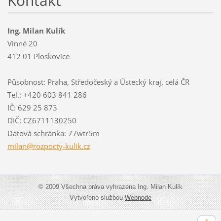
Kontakt
Ing. Milan Kulík
Vinné 20
412 01 Ploskovice
Působnost: Praha, Středočeský a Ústecký kraj, celá ČR
Tel.: +420 603 841 286
IČ: 629 25 873
DIČ: CZ6711130250
Datová schránka: 77wtr5m
milan@ro
zpocty-k
ulik.cz
© 2009 Všechna práva vyhrazena Ing. Milan Kulík
Vytvořeno službou
Webnode