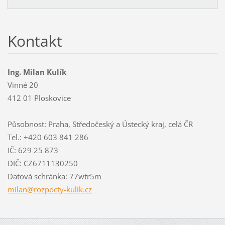
Kontakt
Ing. Milan Kulík
Vinné 20
412 01 Ploskovice
Působnost: Praha, Středočeský a Ústecký kraj, celá ČR
Tel.: +420 603 841 286
IČ: 629 25 873
DIČ: CZ6711130250
Datová schránka: 77wtr5m
milan@ro
zpocty-k
ulik.cz