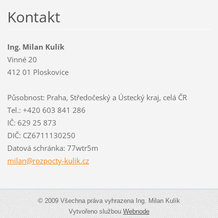
Kontakt
Ing. Milan Kulík
Vinné 20
412 01 Ploskovice
Působnost: Praha, Středočeský a Ústecký kraj, celá ČR
Tel.: +420 603 841 286
IČ: 629 25 873
DIČ: CZ6711130250
Datová schránka: 77wtr5m
milan@ro
zpocty-k
ulik.cz
© 2009 Všechna práva vyhrazena Ing. Milan Kulík
Vytvořeno službou
Webnode